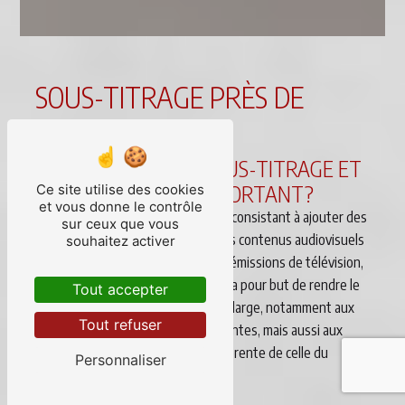
SOUS-TITRAGE PRÈS DE
MONTREUIL
QU'EST-CE QUE LE SOUS-TITRAGE ET
POURQUOI EST-IL IMPORTANT?
Ce site utilise des cookies
et vous donne le contrôle
Le sous-titrage est une technique consistant à ajouter des
sur ceux que vous
textes écrits synchronisés avec des contenus audiovisuels
souhaitez activer
tels que des vidéos, des films, des émissions de télévision,
des cours en ligne, etc. Ce procédé a pour but de rendre le
Tout accepter
contenu accessible à un public plus large, notamment aux
Tout refuser
personnes sourdes ou malentendantes, mais aussi aux
personnes parlant une langue différente de celle du
Personnaliser
contenu original.