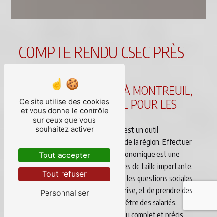
COMPTE RENDU CSEC PRÈS
DE MONTREUIL
COMPTE RENDU CSEC À MONTREUIL,
UN SERVICE ESSENTIEL POUR LES
Ce site utilise des cookies
et vous donne le contrôle
ENTREPRISES
sur ceux que vous
souhaitez activer
Le compte rendu CSEC à Montreuil est un outil
indispensable pour les entreprises de la région. Effectuer
des réunions du Comité Social et Économique est une
Tout accepter
obligation légale pour les entreprises de taille importante.
Tout refuser
Ces réunions permettent de traiter les questions sociales
et économiques au sein de l'entreprise, et de prendre des
Personnaliser
décisions importantes pour le bien-être des salariés.
Cependant, rédiger un compte rendu complet et précis