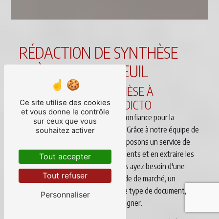
RÉDACTION DE SYNTHÈSE
PRÈS DE MONTREUIL
RÉDACTION DE SYNTHÈSE À
MONTREUIL AVEC DE DICTO
Ce site utilise des cookies
et vous donne le contrôle
DE DICTO est votre partenaire de confiance pour la
sur ceux que vous
rédaction de synthèse à Montreuil. Grâce à notre équipe de
souhaitez activer
rédacteurs expérimentés, nous proposons un service de
qualité pour synthétiser vos documents et en extraire les
Tout accepter
informations essentielles. Que vous ayez besoin d'une
Tout refuser
synthèse pour un rapport, une étude de marché, un
mémoire universitaire ou tout autre type de document,
Personnaliser
nous sommes là pour vous accompagner.