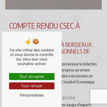
COMPTE RENDU CSEC À
BORDEAUX
COMPTE RENDU CSEC À BORDEAUX :
LES SERVICES PROFESSIONNELS DE
Ce site utilise des cookies
et vous donne le contrôle
DICTO
sur ceux que vous
souhaitez activer
DE DICTO, votre partenaire professionnel pour la rédaction
de compte rendu CSEC à Bordeaux, propose un service
complet et personnalisé pour répondre à vos besoins en
Tout accepter
matière de compte rendu de Comité Social et Économique
Tout refuser
Central.
Personnaliser
Expertise et professionnalisme
DE DICTO met à votre disposition une équipe d'experts