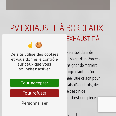
PV EXHAUSTIF À BORDEAUX
QU'EST-CE QUE LE PV EXHAUSTIF À
BORDEAUX ?
Le PV exhaustif est un document essentiel dans de
Ce site utilise des cookies
nombreuses situations à Bordeaux. Il s'agit d'un Procès-
et vous donne le contrôle
sur ceux que vous
Verbal détaillé ayant pour but de consigner de manière
souhaitez activer
exhaustive toutes les informations importantes d'un
événement ou d'une situation donnée. Que ce soit pour
Tout accepter
des constats de sinistres, des constats d'accidents, des
constats de malfaçons ou tout autre besoin de
Tout refuser
documentation précise, le PV exhaustif est une pièce
Personnaliser
essentielle.
Les avantages du PV exhaustif