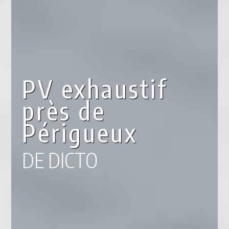
PV exhaustif
près de
Périgueux
DE DICTO