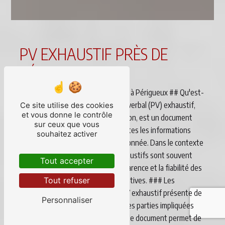
PV EXHAUSTIF PRÈS DE
PÉRIGUEUX
# Tout savoir sur les PV exhaustifs à Périgueux ## Qu'est-
ce qu'un PV exhaustif? Un procès-verbal (PV) exhaustif,
Ce site utilise des cookies
et vous donne le contrôle
aussi appelé compte rendu d'audition, est un document
sur ceux que vous
détaillé et complet qui recense toutes les informations
souhaitez activer
pertinentes liées à une situation donnée. Dans le contexte
de la ville de Périgueux, les PV exhaustifs sont souvent
Tout accepter
nécessaires pour garantir la transparence et la fiabilité des
procédures judiciaires et administratives. ### Les
Tout refuser
avantages d'un PV exhaustif Un PV exhaustif présente de
Personnaliser
nombreux avantages pour toutes les parties impliquées
dans un dossier. En effet, ce type de document permet de