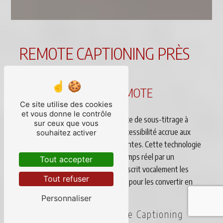
REMOTE CAPTIONING PRÈS
DE TOULOUSE
QU'EST-CE QUE LE REMOTE
CAPTIONING?
Ce site utilise des cookies
et vous donne le contrôle
Le Remote Captioning est un service de sous-titrage à
sur ceux que vous
distance qui permet d'offrir une accessibilité accrue aux
souhaitez activer
personnes sourdes ou malentendantes. Cette technologie
utilise généralement la saisie en temps réel par un
Tout accepter
opérateur professionnel qui retranscrit vocalement les
Tout refuser
dialogues et les sons environnants pour les convertir en
textes affichés à l'écran.
Personnaliser
Les avantages du Remote Captioning