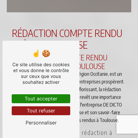
RÉDACTION COMPTE RENDU
PRÈS DE TOULOUSE
RÉDACTION DE COMPTE RENDU
PROFESSIONNELS À TOULOUSE
Ce site utilise des cookies
et vous donne le contrôle
La ville de Toulouse, capitale de la région Occitanie, est un
sur ceux que vous
lieu dynamique où de nombreuses entreprises prospèrent.
souhaitez activer
Au sein de ce contexte commercial florissant, la rédaction
de comptes rendus professionnels revêt une importance
Tout accepter
cruciale. Pour répondre à ce besoin, l'entreprise DE DICTO
Tout refuser
met à votre disposition son expertise et son savoir-faire
en matière de rédaction de comptes rendus à Toulouse.
Personnaliser
Des professionnels de la rédaction à