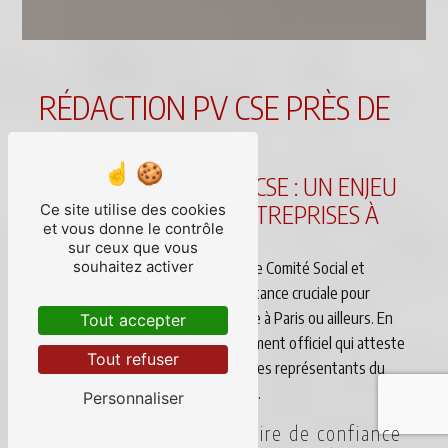
RÉDACTION PV CSE PRÈS DE
PARIS
LA RÉDACTION DE PV CSE : UN ENJEU
MAJEUR POUR LES ENTREPRISES À
Ce site utilise des cookies
et vous donne le contrôle
PARIS
sur ceux que vous
souhaitez activer
La rédaction des Procès-Verbaux de Comité Social et
Economique (CSE) revêt une importance cruciale pour
toute entreprise, qu'elle soit située à Paris ou ailleurs. En
Tout accepter
effet, le PV CSE constitue un document officiel qui atteste
Tout refuser
des échanges entre la direction et les représentants du
personnel lors des réunions du CSE.
Personnaliser
DE DICTO : votre partenaire de confiance