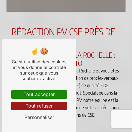
RÉDACTION PV CSE PRÈS DE
LA ROCHELLE
RÉDACTION PV CSE À LA ROCHELLE :
FAIRE APPEL À DE DICTO
Ce site utilise des cookies
et vous donne le contrôle
Vous êtes une entreprise basée à La Rochelle et vous êtes
sur ceux que vous
à la recherche d'un service de rédaction de procès-verbaux
souhaitez activer
de Comité Social et Économique (CSE) de qualité ? DE
DICTO est le partenaire qu'il vous faut. Spécialisée dans la
Tout accepter
rédaction de comptes rendus et de PV, notre équipe est là
Tout refuser
pour vous accompagner dans la prise de notes, la rédaction
et la diffusion des PV de vos réunions de CSE.
Personnaliser
Un service sur mesure