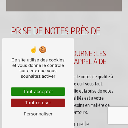
PRISE DE NOTES PRÈS DE
LIBOURNE
PRISE DE NOTES À LIBOURNE : LES
AVANTAGES DE FAIRE APPEL À DE
Ce site utilise des cookies
et vous donne le contrôle
DICTO
sur ceux que vous
souhaitez activer
Vous recherchez un service de prise de notes de qualité à
Libourne ? DE DICTO est l'entreprise qu'il vous faut.
Spécialisée dans la transcription audio et la prise de notes,
Tout accepter
notre équipe de professionnels qualifiés est à votre
Tout refuser
service pour répondre à tous vos besoins en matière de
retranscription à Libourne et ses alentours.
Personnaliser
Prise de notes professionnelle