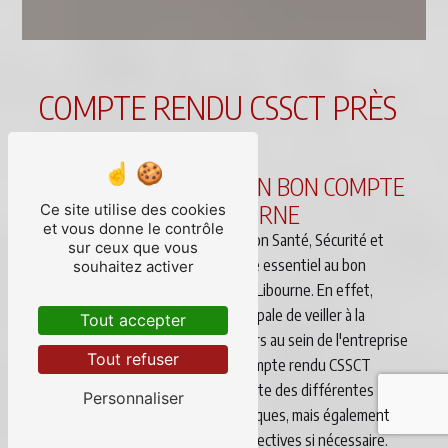
COMPTE RENDU CSSCT PRÈS
DE LIBOURNE
LA MISE EN PLACE D'UN BON COMPTE
RENDU CSSCT À LIBOURNE
Ce site utilise des cookies
et vous donne le contrôle
La CSSCT, abréviation de Commission Santé, Sécurité et
sur ceux que vous
Conditions de Travail, est un comité essentiel au bon
souhaitez activer
fonctionnement des entreprises à Libourne. En effet,
cette instance a pour mission principale de veiller à la
Tout accepter
sécurité et à la santé des travailleurs au sein de l'entreprise
Tout refuser
DE DICTO. L'établissement d'un compte rendu CSSCT
permet de garantir la prise en compte des différentes
Personnaliser
problématiques liées à ces thématiques, mais également
de mettre en place des actions correctives si nécessaire.