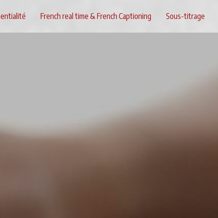
entialité
French real time & French Captioning
Sous-titrage