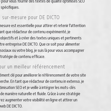
 pour vous fournir des textes de qualité optimisés SEO
 spécifiques.
u sur-mesure pour DE DICTO
esure est essentielle pour attirer et retenir l'attention
 tant que rédacteur de contenu expérimenté, je
bjectifs et à créer des textes uniques et pertinents
votre entreprise DE DICTO. Que ce soit pour alimenter
sociaux ou votre blog, je suis là pour vous accompagner
stratégie de contenu efficace.
our un meilleur référencement
lément clé pour améliorer le référencement de votre site
erche. En tant que rédacteur de contenu in extenso, je
imisation SEO et je veille à intégrer les mots-clés
e manière naturelle et fluide. Grâce à une stratégie
z augmenter votre visibilité en ligne et attirer un
e web DE DICTO.