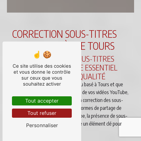
CORRECTION SOUS-TITRES
YOUTUBE PRÈS DE TOURS
LA CORRECTION DE SOUS-TITRES
YOUTUBE : UN SERVICE ESSENTIEL
Ce site utilise des cookies
et vous donne le contrôle
POUR LES VIDÉOS DE QUALITÉ
sur ceux que vous
souhaitez activer
Si vous êtes un créateur de contenu basé à Tours et que
vous cherchez à améliorer la qualité de vos vidéos YouTube,
il est essentiel de ne pas négliger la correction des sous-
Tout accepter
titres. Avec l'avènement des plateformes de partage de
Tout refuser
vidéos en ligne, notamment YouTube, la présence de sous-
titres de haute qualité est devenue un élément clé pour
Personnaliser
attirer et fidéliser votre audience.