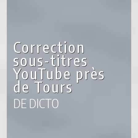
Correction
sous-titres
YouTube près
de Tours
DE DICTO