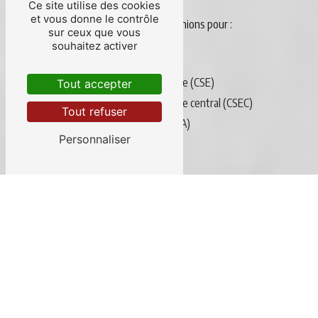
Ce site utilise des cookies
et vous donne le contrôle
Nous couvrons tous types de réunions pour :
sur ceux que vous
souhaitez activer
Des acteurs privés
Comité social et économique (CSE)
Tout accepter
Comité social et économique central (CSEC)
Tout refuser
Conseil d’Administration (CA)
Personnaliser
Comité directeur (CODIR)
Comité exécutif (COMEX)
Assemblée générale (AG)
Arbitrage
Conférence de presse
Colloque, convention ou congrès
Conférence nationale et internationale
Séminaire
Des acteurs publics